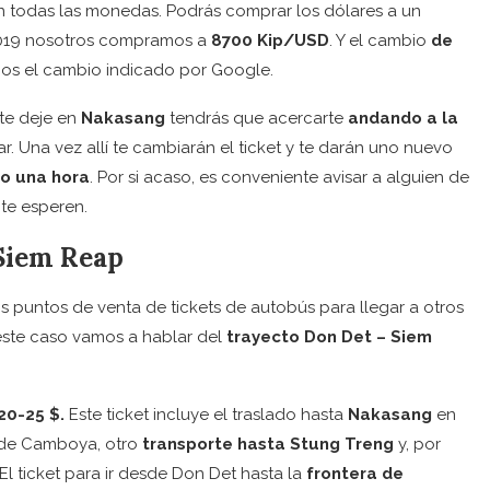
 todas las monedas. Podrás comprar los dólares a un
2019 nosotros compramos a
8700 Kip/USD
. Y el cambio
de
os el cambio indicado por Google.
 te deje en
Nakasang
tendrás que acercarte
andando a la
 Una vez allí te cambiarán el ticket y te darán uno nuevo
o una hora
. Por si acaso, es conveniente avisar a alguien de
 te esperen.
 Siem Reap
untos de venta de tickets de autobús para llegar a otros
 este caso vamos a hablar del
trayecto Don Det – Siem
20-25 $.
Este ticket incluye el traslado hasta
Nakasang
en
de Camboya, otro
transporte hasta Stung Treng
y, por
 El ticket para ir desde Don Det hasta la
frontera de