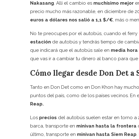
Nakasang
. Allí el cambio es
muchísimo mejor
en
precio mucho más razonable, en diciembre de 
euros a dólares nos salió a 1,1 $/€
, más o men
No te preocupes por el autobús, cuando el ferry
estación
de autobús y tendrás tiempo de cambiar.
que indicará que el autobús sale en
media hora 
que vas ir a cambiar tu dinero al banco para que
Cómo llegar desde Don Det a
Tanto en Don Det como en Don Khon hay muchos p
puntos del país, como de los países vecinos. En
Reap.
Los
precios
del autobús suelen estar en torno a
barca, transporte en
minivan hasta la frontera
último, transporte en
minivan hasta Siem Reap
.