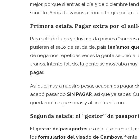
mejor, porque si entras el día 5 de diciembre tendr
sencillo. Ahora te vamos a contar lo que ocurre e
Primera estafa. Pagar extra por el sell
Para salir de Laos ya tuvimos la primera “sorpres
pusieran el sello de salida del país
teníamos que
de negarnos repetidas veces la gente se unió a l
tiranos. Intento fallido, la gente se mostraba mu
pagar.
Así que, muy a nuestro pesar, acabamos pagand
acabó pasando
SIN PAGAR
, así que ya sabes. 
quedaron tres personas y al final cedieron.
Segunda estafa: el “gestor” de pasapor
El
gestor de pasaportes
es un clásico en el tim
los
formularios del visado de Camboya
frente 