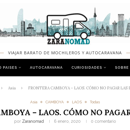
VIAJAR BARATO DE MOCHILEROS Y AUTOCARAVANA
O PAISES
AUTOCARAVANA
CURIOSIDADES
SOBRE
Asia
FRONTERA CAMBOYA – LAOS. CÓMO NO PAGAR LAS 
Asia
CAMBOYA
LAOS
Todas
MBOYA – LAOS. CÓMO NO PAGAR
por
Zaranomad
6 enero, 2020
0 comentario