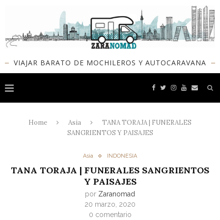
VIAJAR BARATO DE MOCHILEROS Y AUTOCARAVANA
Home
Asia
TANA TORAJA | FUNERALES
SANGRIENTOS Y PAISAJES
Asia
INDONESIA
TANA TORAJA | FUNERALES SANGRIENTOS
Y PAISAJES
por
Zaranomad
20 marzo, 2020
0 comentario