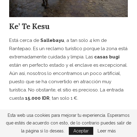
Ke’ Te Kesu
Está cerca de
Sallebayu
, a tan solo 4 km de
Rantepao. Es un reclamo turístico porque la zona está
extremadamente cuidada y limpia. Las
casas bugi
están en perfecto estado y el enclave es excepcional.
Aún así, nosotros lo encontramos un poco artificial,
puesto que se ha convertido en atracción muy
turística. No obstante, el sitio es precioso. La entrada
cuesta
15.000 IDR
, tan solo 1 €.
Si no quieres pagar es mejor darte una vuelta por los
Esta web usa cookies para mejorar tu experiencia. Esperamos
pueblos de alrededor y perderte, de esta manera
que estés de acuerdo con esto, de lo contrario puedes salir de
encontrarás casas tradicionales y paisajes preciosos
la página si lo deseas.
Aceptar
Leer más
de igual manera.